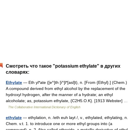
Смотреть что такое "potassium ethylate" в других
словарях:
Ethylate
— Eth yl*ate ([e^]th [i^]l*[asl]t), n. [From {Ethyl}.] (Chem.)
A compound derived from ethyl alcohol by the replacement of the
hydroxyl hydrogen, after the manner of a hydrate; an ethyl
alcoholate; as, potassium ethylate, {C2H5.O.K}. [1913 Webster] …
The Collaborative International Dictionary of English
ethylate
— ethylation, n. /eth euh layt /, v., ethylated, ethylating, n.
Chem. v.t. 1. to introduce one or more ethyl groups into (a
compound). n. 2. Also called ethoxide. a metallic derivative of ethyl