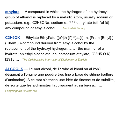
ethylate
— A compound in which the hydrogen of the hydroxyl
group of ethanol is replaced by a metallic atom, usually sodium or
potassium; e.g., C2H5ONa, sodium e.. * * * eth·yl·ate (ethґəl āt)
any compound of ethyl alcohol …
Medical dictionary
C2H5OK
— Ethylate Eth yl*ate ([e^]th [i^]l*[asl]t), n. [From {Ethyl}.]
(Chem.) A compound derived from ethyl alcohol by the
replacement of the hydroxyl hydrogen, after the manner of a
hydrate; an ethyl alcoholate; as, potassium ethylate, {C2H5.O.K}.
[1913 …
The Collaborative International Dictionary of English
ALCOOLS
— Le mot alcool, de l’arabe al khoul ou al koh’l ,
désignait à l’origine une poudre très fine à base de stibine (sulfure
d’antimoine). À ce mot s’attacha une idée de finesse et de subtilité,
de sorte que les alchimistes l’appliquaient aussi bien à… …
Encyclopédie Universelle