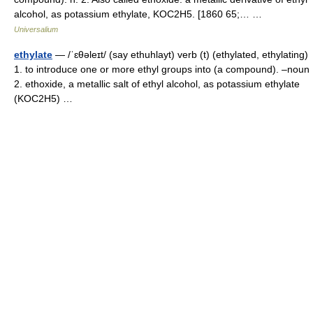
alcohol, as potassium ethylate, KOC2H5. [1860 65;… …
Universalium
ethylate
— /ˈɛθəleɪt/ (say ethuhlayt) verb (t) (ethylated, ethylating)
1. to introduce one or more ethyl groups into (a compound). –noun
2. ethoxide, a metallic salt of ethyl alcohol, as potassium ethylate
(KOC2H5) …