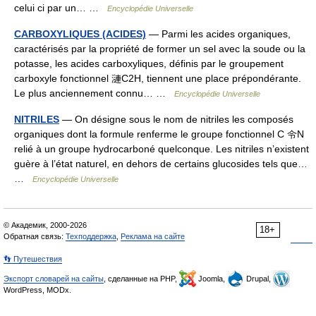
celui ci par un… …
Encyclopédie Universelle
CARBOXYLIQUES (ACIDES)
— Parmi les acides organiques,
caractérisés par la propriété de former un sel avec la soude ou la
potasse, les acides carboxyliques, définis par le groupement
carboxyle fonctionnel 漣C2H, tiennent une place prépondérante.
Le plus anciennement connu… …
Encyclopédie Universelle
NITRILES
— On désigne sous le nom de nitriles les composés
organiques dont la formule renferme le groupe fonctionnel C 令N
relié à un groupe hydrocarboné quelconque. Les nitriles n’existent
guère à l’état naturel, en dehors de certains glucosides tels que…
…
Encyclopédie Universelle
© Академик, 2000-2026
18+
Обратная связь:
Техподдержка
,
Реклама на сайте
👣 Путешествия
Экспорт словарей на сайты
, сделанные на PHP,
Joomla,
Drupal,
WordPress, MODx.