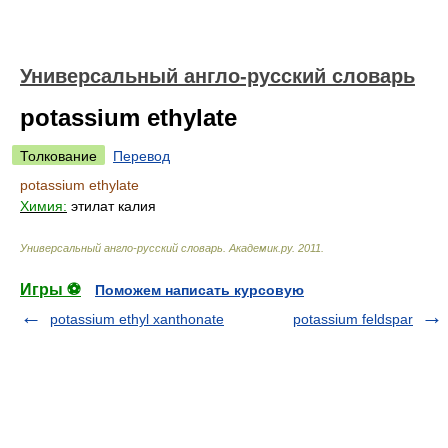
Универсальный англо-русский словарь
potassium ethylate
Толкование
Перевод
potassium ethylate
Химия:
этилат калия
Универсальный англо-русский словарь
.
Академик.ру
.
2011
.
Игры ⚽
Поможем написать курсовую
potassium ethyl xanthonate
potassium feldspar